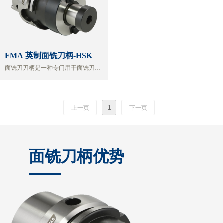
FMA 英制面铣刀柄-HSK
面铣刀刀柄是一种专门用于面铣刀的
刀柄
1.刚性好
2.切割效率高
3.操作方便
上一页
1
下一页
面铣刀柄优势
——