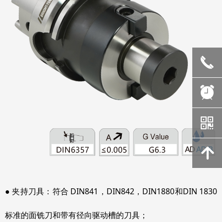
끅
뀥
낃
녕
● 夹持刀具：符合 DIN841，DIN842，DIN1880和DIN 1830
标准的面铣刀和带有径向驱动槽的刀具；