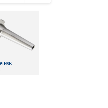
柄-HSK
工
工时的干扰