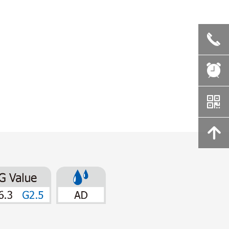
끅
뀥
낃
녕