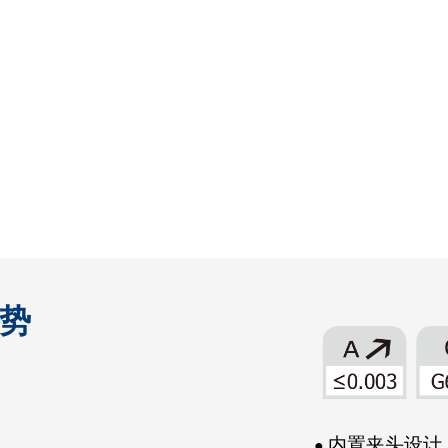
优势
●
内置夹头设计