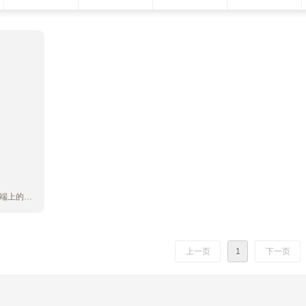
锥端上的污
的连接精度
延长刀具寿
上一页
1
下一页
K