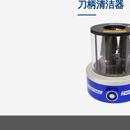
刀柄清洁器
——