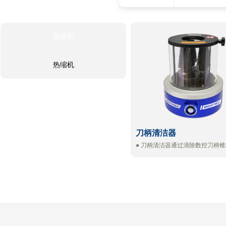
除锈机
除锈机
热缩机
热缩机
刀柄清洁器
● 刀柄清洁器通过清除数控刀柄
垢和铁锈，提高机床主轴和刀柄
和稳定
● 性，从而提高产品加工精度，
命，有效保护主轴
● 适用锥柄：BT，SK，CAT，HS