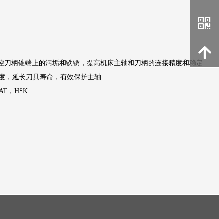
낃
녕
控刀柄锥端上的污垢和铁锈，提高机床主轴和刀柄的连接精度和稳定
度，延长刀具寿命，有效保护主轴
AT，HSK