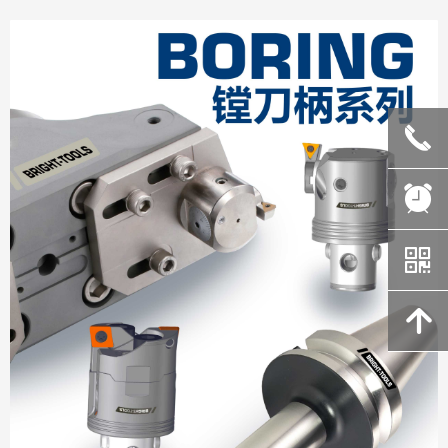
끅
뀥
낃
녕