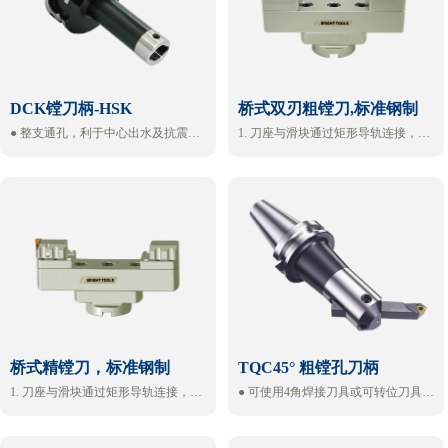
DCK镗刀柄-HSK
桥式双刃粗镗刀,标准钢制
● 整支通孔，利于中心出水及抗震
1. 刀座与滑块通过矩形导轨连接，连
● 侧面锁固螺丝与键槽呈90度，确保
接刚性足，稳定性好
镗孔切削完成时的相对位置
2. 刀座和滑块均有刻度线，与刀桥上
的基准线配合调整方便 ，粗镗无需使
用对刀仪
3. 刀桥采用带加强筋结构的优化设
计，刚性足，重量轻
桥式精镗刀，标准钢制
TQC45° 粗镗孔刀柄
1. 刀座与滑块通过矩形导轨连接，连
● 可使用4角焊接刀具或可转位刀具。
接刚性足，稳定性好
● 盲孔专用。
2. 刀座和滑块均有刻度线，与刀桥上
的基准线配合调整方便 ，粗镗无需使