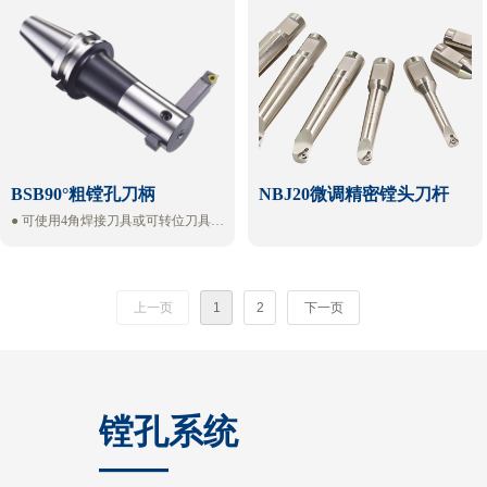
用对刀仪
3. 刀桥采用带加强筋结构的优化设
计，刚性足，重量轻
BSB90°粗镗孔刀柄
NBJ20微调精密镗头刀杆
● 可使用4角焊接刀具或可转位刀具。
● 盲孔专用。
上一页
1
2
下一页
镗孔系统
——